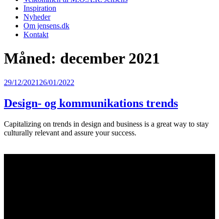
Inspiration
Nyheder
Om jensens.dk
Kontakt
Måned:
december 2021
Udgivet
29/12/2021
26/01/2022
den
Design- og kommunikations trends
Capitalizing on trends in design and business is a great way to stay
culturally relevant and assure your success.