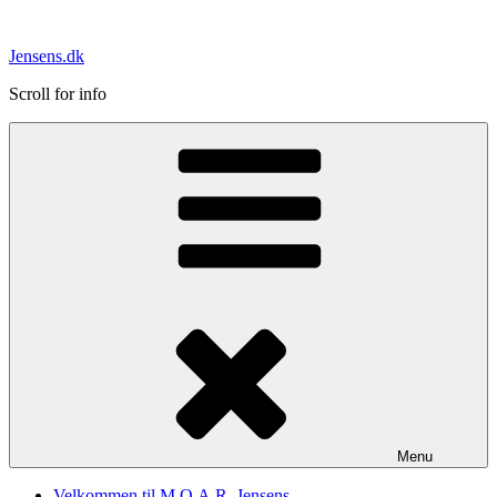
Videre
til
Jensens.dk
indhold
Scroll for info
Menu
Velkommen til M.O.A.R. Jensens