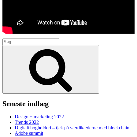
Søg
efter:
Søg
Seneste indlæg
Design + marketing 2022
Trends 2022
Digitalt bogholderi – tjek på værdikæderne med blockchain
Adobe summit