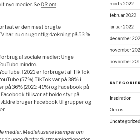
marts 2022
elt nye medier. Se
DR om
februar 2022
januar 2022
ortsat er den mest brugte
V har nu en ugentlig dækning på 53 %
december 202
november 202
tforbrug af sociale medier: Unge
november 201
 YouTube mindre.
YouTube. I 2021 er forbruget af TikTok
ouTube (57%) TikTok var på 38% i
KATEGORIE
 er på 36% (2021: 41%) og Facebook på
Facebook til især at holde styr på
Inspiration
. Ældre bruger Facebook til grupper og
er.
Om os
Uncategorize
elle medier. Mediehusene kæmper om
r de unge flygter til streamingtjenester