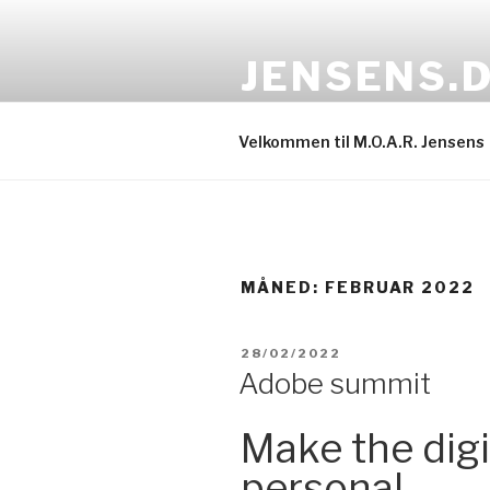
Videre
til
JENSENS.
indhold
Scroll for info
Velkommen til M.O.A.R. Jensens
MÅNED:
FEBRUAR 2022
UDGIVET
28/02/2022
DEN
Adobe summit
Make the dig
personal