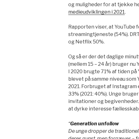
og muligheder for at tjekke h
medieudviklingen i 2021
.
Rapporten viser, at YouTube f
streamingtjeneste (54%). DRT
og Netflix 50%.
Og så er der det daglige minu
(mellem 15 – 24 år) bruger nu
I 2020 brugte 71% af tiden på 
blevet på samme niveau som Y
2021. Forbruget af Instagram
33% (2021: 40%). Unge bruger 
invitationer og begivenheder
at dyrke interesse fællesskab
“
Generation unfollow
De unge dropper de tradition
deres gunst, men forgæves – fo