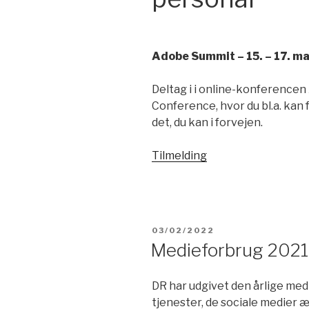
Adobe Summit – 15. – 17. m
Deltag i i online-konference
Conference, hvor du bl.a. kan 
det, du kan i forvejen.
Tilmelding
UDGIVET
03/02/2022
DEN
Medieforbrug 2021
DR har udgivet den årlige med
tjenester, de sociale medier 