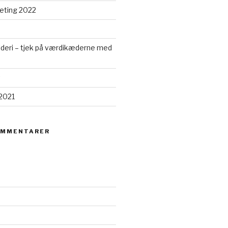
eting 2022
lderi – tjek på værdikæderne med
t
2021
OMMENTARER