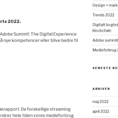
Design + mark
Trends 2022
arts 2022.
Digitalt bogho
blockchain
n Adobe Summit: The Digital Experience
få nye kompetencer eller blive bedre til
Adobe summi
Medieforbrug 
SENESTE K
ARKIVER
maj 2022
ierapport. De forskellige streaming
april 2022
ændrer hele tiden vores medieforbrug