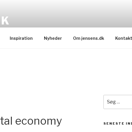
DK
Inspiration
Nyheder
Om jensens.dk
Kontak
Søg
efter:
ital economy
SENESTE I