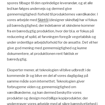
spores tilbage til den oprindelige leverandør, og at alle
led kan følges undervejs og dermed give
gennemsigtighed i forhold til produkternes værdikæder. I
vores arbejde med
Skintöi
(designer skindtøj) har vi fokus
på bæredygtighed, der indebærer at skindene kommer
fra en bæredygtig produktion, hvor der bl.a. er fokus på
reducering af spild, at farvningen foregår vegetabilsk og
under ordentlige arbejdsforhold for de ansatte. Det vil her
give god mening med gennemsigtighed og kunne
dokumentere, at produktionen rent faktisk er
bæredygtig.
Eksperter mener, at teknologien vil blive udbredt i de
kommende år og blive en del af vores dagligdag på
samme måde som internettet. Teknologien giver
forbrugerne viden og gennemsigtighed om
værdikæderne, og kan dermed beskytte vores
produkter og design mod billige kopiprodukter, der
undergraver vores arbejde med at sikre bæredygtighed i