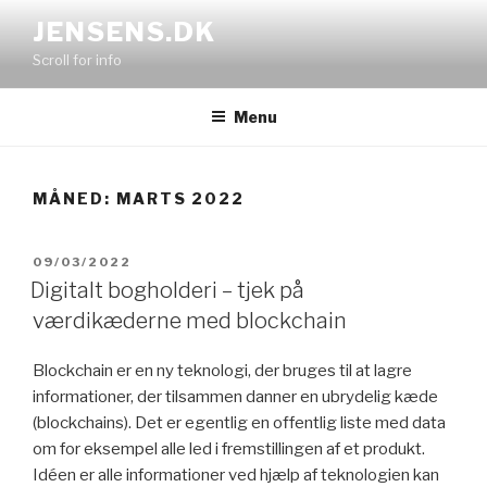
Videre
JENSENS.DK
til
Scroll for info
indhold
Menu
MÅNED:
MARTS 2022
UDGIVET
09/03/2022
DEN
Digitalt bogholderi – tjek på
værdikæderne med blockchain
Blockchain er en ny teknologi, der bruges til at lagre
informationer, der tilsammen danner en ubrydelig kæde
(blockchains). Det er egentlig en offentlig liste med data
om for eksempel alle led i fremstillingen af et produkt.
Idéen er alle informationer ved hjælp af teknologien kan